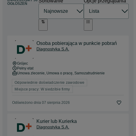
ZNALEŹLIŚMY 36
Sortowanie
Opcje przeglądania
OGŁOSZEŃ
Osoba pobierająca w punkcie pobrań
Diagnostyka S.A.
Grójec
Pełny etat
Umowa zlecenie, Umowa o pracę, Samozatrudnienie
Odpowiednie doświadczenie zawodowe
Miejsce pracy: W siedzibie firmy
Odświeżono dnia 07 sierpnia 2026
Kurier lub Kurierka
Diagnostyka S.A.