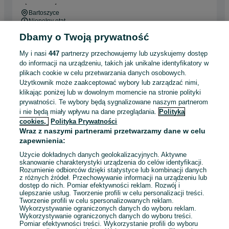
Bartoszyce
Niepełny etat
Umowa zlecenie, Samozatrudnienie
Dbamy o Twoją prywatność
Odpowiednie doświadczenie zawodowe
My i nasi
447
partnerzy przechowujemy lub uzyskujemy dostęp
do informacji na urządzeniu, takich jak unikalne identyfikatory w
Odświeżono dnia 06 sierpnia 2026
plikach cookie w celu przetwarzania danych osobowych.
Użytkownik może zaakceptować wybory lub zarządzać nimi,
klikając poniżej lub w dowolnym momencie na stronie polityki
Technolog Laboratoryjny lub
prywatności. Te wybory będą sygnalizowane naszym partnerom
Technolożka Laboratoryjna
i nie będą miały wpływu na dane przeglądania.
Polityka
Diagnostyka S.A.
cookies,
Polityka Prywatności
Wraz z naszymi partnerami przetwarzamy dane w celu
Augustów
zapewnienia:
Pełny etat
Umowa o pracę
Użycie dokładnych danych geolokalizacyjnych. Aktywne
skanowanie charakterystyki urządzenia do celów identyfikacji.
Odpowiednie doświadczenie zawodowe
Rozumienie odbiorców dzięki statystyce lub kombinacji danych
Dyspozycyjność: Praca zmianowa, Praca w weekendy
z różnych źródeł. Przechowywanie informacji na urządzeniu lub
dostęp do nich. Pomiar efektywności reklam. Rozwój i
Miejsce pracy: W siedzibie firmy
ulepszanie usług. Tworzenie profili w celu personalizacji treści.
Tworzenie profili w celu spersonalizowanych reklam.
Wykorzystywanie ograniczonych danych do wyboru reklam.
05 sierpnia 2026
Wykorzystywanie ograniczonych danych do wyboru treści.
Pomiar efektywności treści. Wykorzystanie profili do wyboru